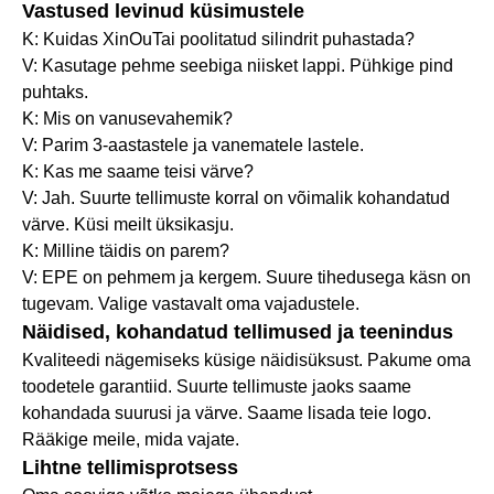
Vastused levinud küsimustele
K: Kuidas XinOuTai poolitatud silindrit puhastada?
V: Kasutage pehme seebiga niisket lappi. Pühkige pind
puhtaks.
K: Mis on vanusevahemik?
V: Parim 3-aastastele ja vanematele lastele.
K: Kas me saame teisi värve?
V: Jah. Suurte tellimuste korral on võimalik kohandatud
värve. Küsi meilt üksikasju.
K: Milline täidis on parem?
V: EPE on pehmem ja kergem. Suure tihedusega käsn on
tugevam. Valige vastavalt oma vajadustele.
Näidised, kohandatud tellimused ja teenindus
Kvaliteedi nägemiseks küsige näidisüksust. Pakume oma
toodetele garantiid. Suurte tellimuste jaoks saame
kohandada suurusi ja värve. Saame lisada teie logo.
Rääkige meile, mida vajate.
Lihtne tellimisprotsess