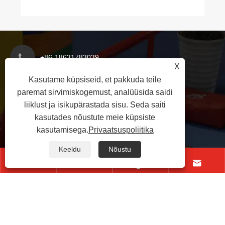
+86-18631783039
X
Kasutame küpsiseid, et pakkuda teile
paremat sirvimiskogemust, analüüsida saidi
rikadoshelby28@gmail.com
liiklust ja isikupärastada sisu. Seda saiti
kasutades nõustute meie küpsiste
Yanshani maakonna majandusarengu tsoon,
kasutamisega.
Privaatsuspoliitika
Cangzhou linn, Hebei provints, Hiina
Keeldu
Nõustu




Autoriõigus © 2025 Hebei Xinoutai Õppeseadmete
Manufacturing Co., Ltd. Kõik õigused kaitstud.
Links
|
Sitemap
|
RSS
|
XML
|
Privaatsuspoliitika
|