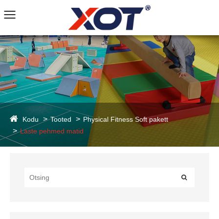
Kodu
Tooted
Physical Fitness Soft pakett
Laste pehmed matid