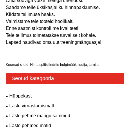
Oma sooviga võtke meiega ühendust.
Saadame teile üksikasjaliku hinnapakkumise.
Kiidate tellimuse heaks.
Valmistame teie tooteid hoolikalt.
Enne saatmist kontrollime kvaliteeti.
Teie tellimus toimetatakse turvaliselt kohale.
Lapsed naudivad oma uut treeningmänguasja!
Kuumad sildid: Hiina splitsilindrite hulgimüük, tootja, tarnija
Seotud kategooria
Hüppekast
Laste virnastamismatt
Laste pehme mängu sammud
Laste pehmed matid