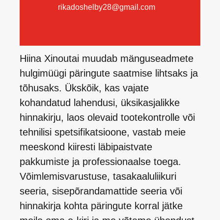
rikadoshelby28@gmail.com
Hiina Xinoutai muudab mänguseadmete
hulgimüügi päringute saatmise lihtsaks ja
tõhusaks. Ükskõik, kas vajate
kohandatud lahendusi, üksikasjalikke
hinnakirju, laos olevaid tootekontrolle või
tehnilisi spetsifikatsioone, vastab meie
meeskond kiiresti läbipaistvate
pakkumiste ja professionaalse toega.
Võimlemisvarustuse, tasakaaluliikuri
seeria, sisepõrandamattide seeria või
hinnakirja kohta päringute korral jätke