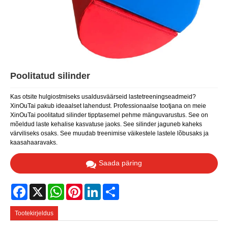
Poolitatud silinder
Kas otsite hulgiostmiseks usaldusväärseid lastetreeningseadmeid?
XinOuTai pakub ideaalset lahendust. Professionaalse tootjana on meie
XinOuTai poolitatud silinder tipptasemel pehme mänguvarustus. See on
mõeldud laste kehalise kasvatuse jaoks. See silinder jaguneb kaheks
värviliseks osaks. See muudab treenimise väikestele lastele lõbusaks ja
kaasahaaravaks.
Saada päring
Facebook
X
WhatsApp
Pinterest
LinkedIn
Share
Tootekirjeldus