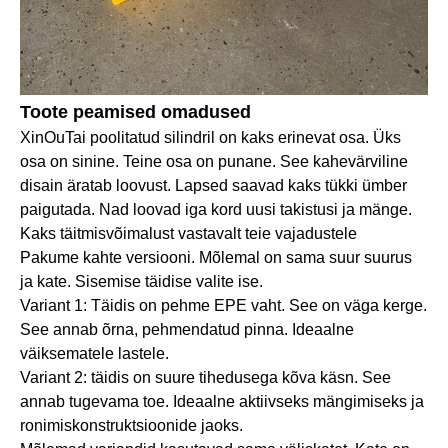
Toote peamised omadused
XinOuTai poolitatud silindril on kaks erinevat osa. Üks
osa on sinine. Teine osa on punane. See kahevärviline
disain äratab loovust. Lapsed saavad kaks tükki ümber
paigutada. Nad loovad iga kord uusi takistusi ja mänge.
Kaks täitmisvõimalust vastavalt teie vajadustele
Pakume kahte versiooni. Mõlemal on sama suur suurus
ja kate. Sisemise täidise valite ise.
Variant 1: Täidis on pehme EPE vaht. See on väga kerge.
See annab õrna, pehmendatud pinna. Ideaalne
väiksematele lastele.
Variant 2: täidis on suure tihedusega kõva käsn. See
annab tugevama toe. Ideaalne aktiivseks mängimiseks ja
ronimiskonstruktsioonide jaoks.