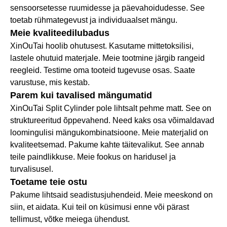
sensoorsetesse ruumidesse ja päevahoidudesse. See
toetab rühmategevust ja individuaalset mängu.
Meie kvaliteedilubadus
XinOuTai hoolib ohutusest. Kasutame mittetoksilisi,
lastele ohutuid materjale. Meie tootmine järgib rangeid
reegleid. Testime oma tooteid tugevuse osas. Saate
varustuse, mis kestab.
Parem kui tavalised mängumatid
XinOuTai Split Cylinder pole lihtsalt pehme matt. See on
struktureeritud õppevahend. Need kaks osa võimaldavad
loomingulisi mängukombinatsioone. Meie materjalid on
kvaliteetsemad. Pakume kahte täitevalikut. See annab
teile paindlikkuse. Meie fookus on haridusel ja
turvalisusel.
Toetame teie ostu
Pakume lihtsaid seadistusjuhendeid. Meie meeskond on
siin, et aidata. Kui teil on küsimusi enne või pärast
tellimust, võtke meiega ühendust.