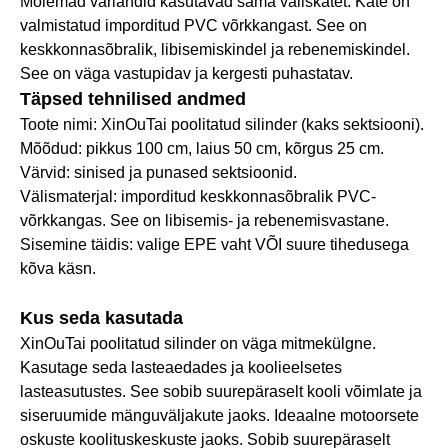
Mõlemad variandid kasutavad sama väliskatet. Kate on
valmistatud imporditud PVC võrkkangast. See on
keskkonnasõbralik, libisemiskindel ja rebenemiskindel.
See on väga vastupidav ja kergesti puhastatav.
Täpsed tehnilised andmed
Toote nimi: XinOuTai poolitatud silinder (kaks sektsiooni).
Mõõdud: pikkus 100 cm, laius 50 cm, kõrgus 25 cm.
Värvid: sinised ja punased sektsioonid.
Välismaterjal: imporditud keskkonnasõbralik PVC-
võrkkangas. See on libisemis- ja rebenemisvastane.
Sisemine täidis: valige EPE vaht VÕI suure tihedusega
kõva käsn.
Kus seda kasutada
XinOuTai poolitatud silinder on väga mitmekülgne.
Kasutage seda lasteaedades ja koolieelsetes
lasteasutustes. See sobib suurepäraselt kooli võimlate ja
siseruumide mänguväljakute jaoks. Ideaalne motoorsete
oskuste koolituskeskuste jaoks. Sobib suurepäraselt