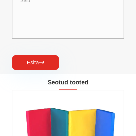
Esita

Seotud tooted