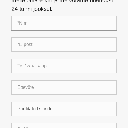
meile oma e-kiri ja me võtame ühendust
24 tunni jooksul.