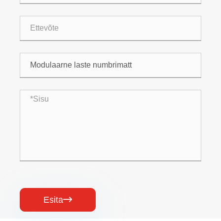
Esita
