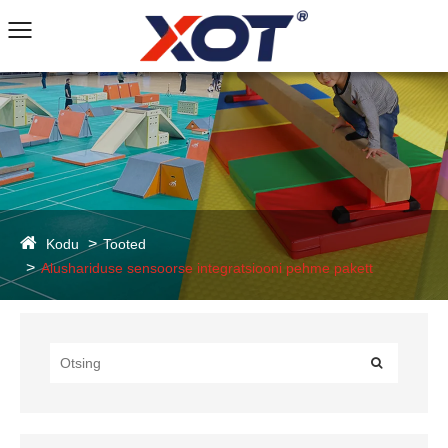
Kodu
Tooted
Alushariduse sensoorse integratsiooni pehme pakett