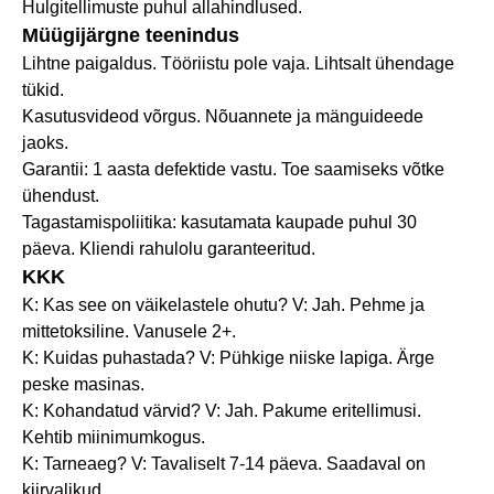
Hulgitellimuste puhul allahindlused.
Müügijärgne teenindus
Lihtne paigaldus. Tööriistu pole vaja. Lihtsalt ühendage
tükid.
Kasutusvideod võrgus. Nõuannete ja mänguideede
jaoks.
Garantii: 1 aasta defektide vastu. Toe saamiseks võtke
ühendust.
Tagastamispoliitika: kasutamata kaupade puhul 30
päeva. Kliendi rahulolu garanteeritud.
KKK
K: Kas see on väikelastele ohutu? V: Jah. Pehme ja
mittetoksiline. Vanusele 2+.
K: Kuidas puhastada? V: Pühkige niiske lapiga. Ärge
peske masinas.
K: Kohandatud värvid? V: Jah. Pakume eritellimusi.
Kehtib miinimumkogus.
K: Tarneaeg? V: Tavaliselt 7-14 päeva. Saadaval on
kiirvalikud.