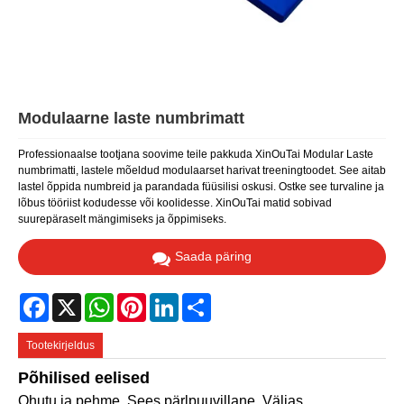
Modulaarne laste numbrimatt
Professionaalse tootjana soovime teile pakkuda XinOuTai Modular Laste
numbrimatti, lastele mõeldud modulaarset harivat treeningtoodet. See aitab
lastel õppida numbreid ja parandada füüsilisi oskusi. Ostke see turvaline ja
lõbus tööriist kodudesse või koolidesse. XinOuTai matid sobivad
suurepäraselt mängimiseks ja õppimiseks.
Saada päring
Facebook
X
WhatsApp
Pinterest
LinkedIn
Share
Tootekirjeldus
Põhilised eelised
Ohutu ja pehme. Sees pärlpuuvillane. Väljas