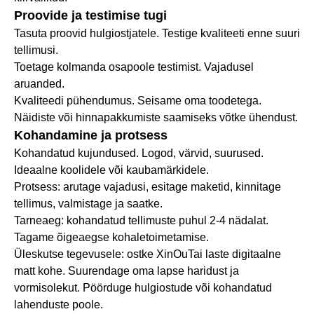
Proovide ja testimise tugi
Tasuta proovid hulgiostjatele. Testige kvaliteeti enne suuri
tellimusi.
Toetage kolmanda osapoole testimist. Vajadusel
aruanded.
Kvaliteedi pühendumus. Seisame oma toodetega.
Näidiste või hinnapakkumiste saamiseks võtke ühendust.
Kohandamine ja protsess
Kohandatud kujundused. Logod, värvid, suurused.
Ideaalne koolidele või kaubamärkidele.
Protsess: arutage vajadusi, esitage maketid, kinnitage
tellimus, valmistage ja saatke.
Tarneaeg: kohandatud tellimuste puhul 2-4 nädalat.
Tagame õigeaegse kohaletoimetamise.
Üleskutse tegevusele: ostke XinOuTai laste digitaalne
matt kohe. Suurendage oma lapse haridust ja
vormisolekut. Pöörduge hulgiostude või kohandatud
lahenduste poole.