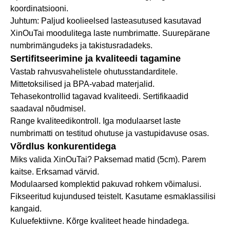
koordinatsiooni.
Juhtum: Paljud koolieelsed lasteasutused kasutavad
XinOuTai moodulitega laste numbrimatte. Suurepärane
numbrimängudeks ja takistusradadeks.
Sertifitseerimine ja kvaliteedi tagamine
Vastab rahvusvahelistele ohutusstandarditele.
Mittetoksilised ja BPA-vabad materjalid.
Tehasekontrollid tagavad kvaliteedi. Sertifikaadid
saadaval nõudmisel.
Range kvaliteedikontroll. Iga modulaarset laste
numbrimatti on testitud ohutuse ja vastupidavuse osas.
Võrdlus konkurentidega
Miks valida XinOuTai? Paksemad matid (5cm). Parem
kaitse. Erksamad värvid.
Modulaarsed komplektid pakuvad rohkem võimalusi.
Fikseeritud kujundused teistelt. Kasutame esmaklassilisi
kangaid.
Kuluefektiivne. Kõrge kvaliteet heade hindadega.