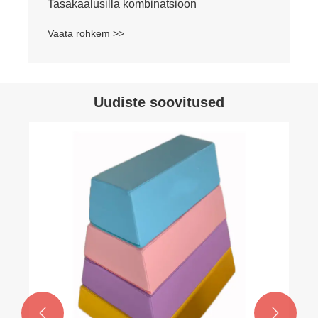
Tasakaalusilla kombinatsioon
Vaata rohkem >>
Uudiste soovitused

