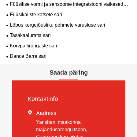
Füüsilise vormi ja sensoorse integratsiooni väikesed
seadmed
Füüsikaliste katsete sari
Lõbus kergejõustiku pehmete varustuse sari
Tasakaaluratta sari
Korvpallirõngaste sari
Dance Barre sari
Saada päring
Kontaktinfo

Aadress
Yanshani maakonna
majandusarengu tsoon,
Cangzhou linn, Hebei