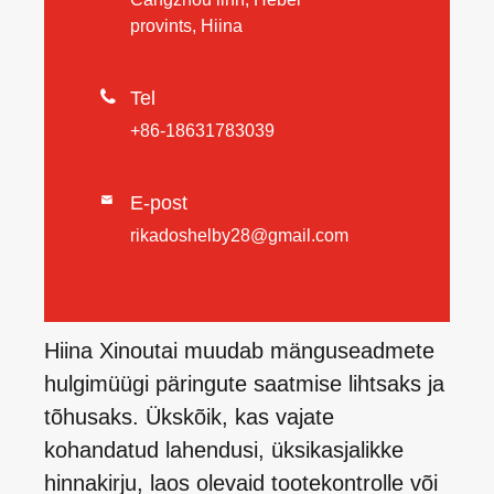
provints, Hiina

Tel
+86-18631783039
E-post

rikadoshelby28@gmail.com
Hiina Xinoutai muudab mänguseadmete
hulgimüügi päringute saatmise lihtsaks ja
tõhusaks. Ükskõik, kas vajate
kohandatud lahendusi, üksikasjalikke
hinnakirju, laos olevaid tootekontrolle või