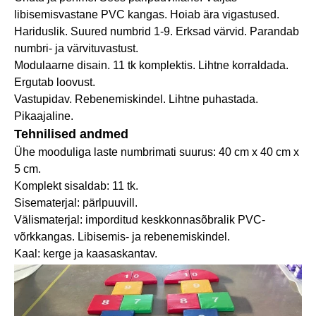
libisemisvastane PVC kangas. Hoiab ära vigastused.
Hariduslik. Suured numbrid 1-9. Erksad värvid. Parandab
numbri- ja värvituvastust.
Modulaarne disain. 11 tk komplektis. Lihtne korraldada.
Ergutab loovust.
Vastupidav. Rebenemiskindel. Lihtne puhastada.
Pikaajaline.
Tehnilised andmed
Ühe mooduliga laste numbrimati suurus: 40 cm x 40 cm x
5 cm.
Komplekt sisaldab: 11 tk.
Sisematerjal: pärlpuuvill.
Välismaterjal: imporditud keskkonnasõbralik PVC-
võrkkangas. Libisemis- ja rebenemiskindel.
Kaal: kerge ja kaasaskantav.