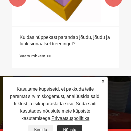
Kuidas hüppekast parandab jõudu, jõudu ja
funktsionaalset treeningut?
Vaata rohkem >>
X
Kasutame küpsiseid, et pakkuda teile
+86-18631783039
paremat sirvimiskogemust, analüüsida saidi
liiklust ja isikupärastada sisu. Seda saiti
kasutades nõustute meie küpsiste
rikadoshelby28@gmail.com
kasutamisega.
Privaatsuspoliitika
Keeldu
Nõustu
Yanshani maakonna majandusarengu tsoon,